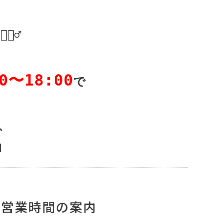
♂️

0〜18:00



の営業時間の案内