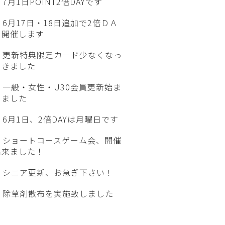
7月1日POINT2倍DAYです
6月17日・18日追加で2倍ＤＡ
Ｙ開催します
更新特典限定カード少なくなっ
てきました
一般・女性・U30会員更新始ま
りました
6月1日、2倍DAYは月曜日です
ショートコースゲーム会、開催
出来ました！
シニア更新、お急ぎ下さい！
除草剤散布を実施致しました