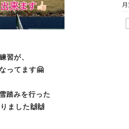
月
練習が、

ってます🤗

雪踏みを行った

ました🙌🙌
