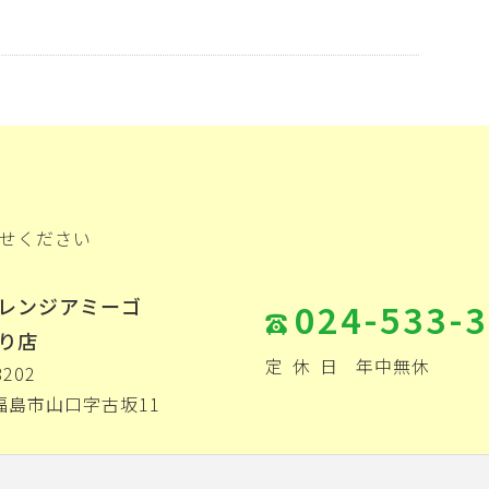
せください
レンジアミーゴ
024-533-
り店
定
休
日
年中無休
8202
福島市山口字古坂11