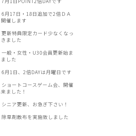
7月1日POINT2倍DAYです
6月17日・18日追加で2倍ＤＡ
Ｙ開催します
更新特典限定カード少なくなっ
てきました
一般・女性・U30会員更新始ま
りました
6月1日、2倍DAYは月曜日です
ショートコースゲーム会、開催
出来ました！
シニア更新、お急ぎ下さい！
除草剤散布を実施致しました